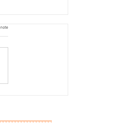
 note
 de Sainte-Cécile et de son trésor