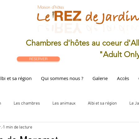
Chambres d'hôtes au coeur d'Al
"Adult Onl
RÉSERVER
lbi et sa région
Qui sommes nous ?
Galerie
Accès
n
Les chambres
Les animaux
Albi et sa région
Le Ja
r.
1 min de lecture