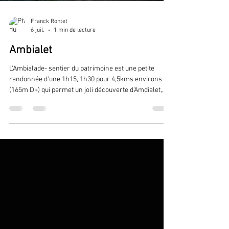
Franck Rontet
6 juil.
1 min de lecture
Ambialet
L'Ambialade- sentier du patrimoine est une petite
randonnée d'une 1h15, 1h30 pour 4,5kms environs
(165m D+) qui permet un joli découverte d'Amdialet,
son ishme , son prieuré et ses belles vues sur le Tarn.
On peut ralonger un peu la balade en prenant le PR qui
mène j'usquà La Condomine. Joli sentier au bord de la
rivière qui rajoute environ 2kms.