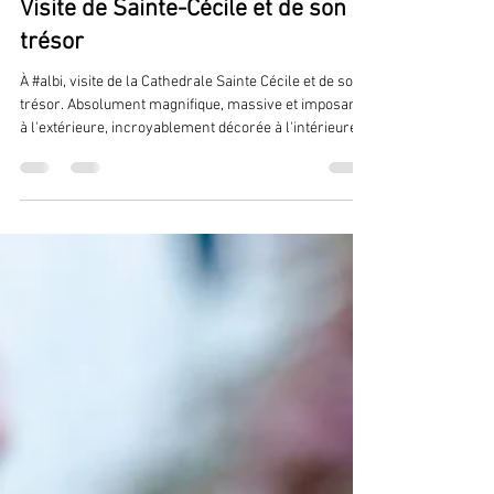
Franck Rontet
8 mai
1 min de lecture
Visite de Sainte-Cécile et de son
trésor
À #albi, visite de la Cathedrale Sainte Cécile et de son
trésor. Absolument magnifique, massive et imposante
à l'extérieure, incroyablement décorée à l'intérieure.
La visite des salles du trésor, nous permet de
découvrir deux superbes pièces, dans lesquelles des
objets rares sont à voir ainsi qu'un fac similé de la
Mappa-mundi d'Albi. L’original de la Mappa mundi d'Albi
est conservée, avec les autres manuscrits médiévaux
provenant de la cathédrale d’Albi à la médiathèque Pie