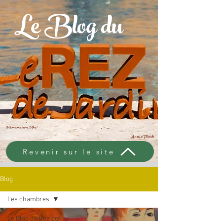
Le Blog du
Bienvenue sur ce Blog !
Anne & Franck
Revenir sur le site
Blog
Les chambres
Le Blog du Rez de