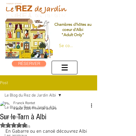
Chambres d'hôtes au
coeur d'Albi
"Adult Only"
Se connecter
RÉSERVER
Post
Le Blog du Rez de Jardin Albi
Franck Rontet
Le Blog du Rez de Jardin Albi
6 août 2025
1 min de lecture
Sur le Tarn à Albi
La maison
Noté NaN étoiles sur 5.
Les chambres
En Gabarre ou en canoë découvrez Albi 
Les animaux