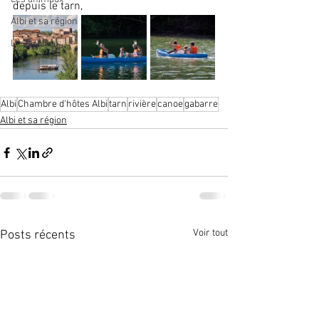
depuis le tarn,  
Albi et sa région
Le Jardin
Albi
Chambre d'hôtes Albi
tarn
rivière
canoe
gabarre
Albi et sa région
Voir tout
Posts récents