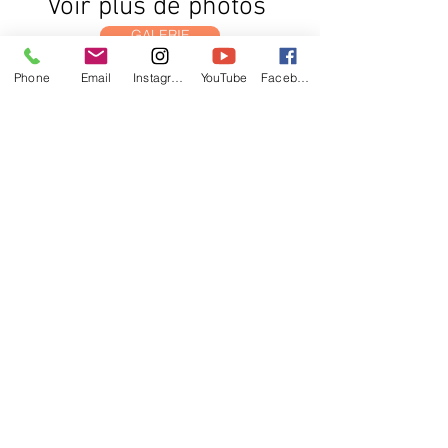
Voir plus de photos
GALERIE
Phone
Email
Instagram
YouTube
Facebook
LE REZ DE JARDIN
ALBI
6, boulevard de Strasbourg, 81000
Albi, France
Tél :
06 30 68 50 20
‬ |
lerezdejardinalbi@gmail.com
RCS Albi :
893 848 457
Mentions
Légales